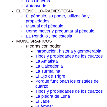
Los Chacras
Autoayuda
EL PÉNDULO-RADIESTESIA
El péndulo, su poder, utilización y
propiedades
Manual del péndulo
Como mover y preguntar al péndulo
EL Pèndulo , radiestesia
MONOGRÁFICOS
Piedras con poder
Introdución, historia y gemoterapia
Tipos y propiedades de los cuarzos
La Amatista
La Calcedonia
La Turmalina
El Ojo de Trigre
Porque funcionan los cristales de
cuarzo
Tipos y propiedades de los cuarzos
La piedra de Luna
El Jade
El Ámbar