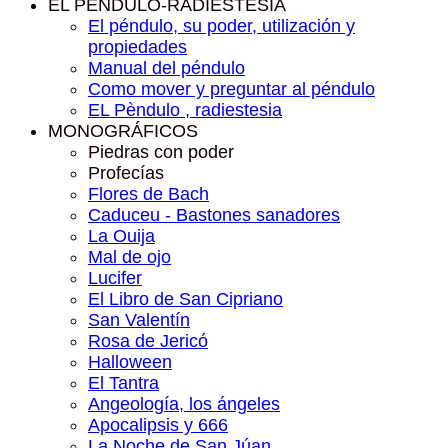
EL PÉNDULO-RADIESTESIA
El péndulo, su poder, utilización y
propiedades
Manual del péndulo
Como mover y preguntar al péndulo
EL Pèndulo , radiestesia
MONOGRÁFICOS
Piedras con poder
Profecías
Flores de Bach
Caduceu - Bastones sanadores
La Ouija
Mal de ojo
Lucifer
El Libro de San Cipriano
San Valentín
Rosa de Jericó
Halloween
El Tantra
Angeología, los ángeles
Apocalipsis y 666
La Noche de San Júan